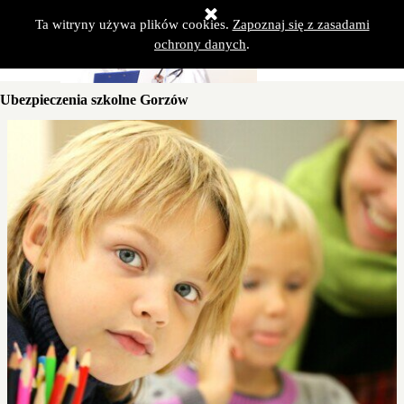
Przejdź do treści
Pomiń menu
Ta witryny używa plików cookies.
Zapoznaj się z zasadami
ochrony danych
.
Ubezpieczenia szkolne Gorzów